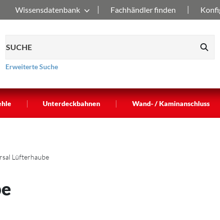
Wissensdatenbank
Fachhändler finden
Konfi
Erweiterte Suche
|
|
ehle
Unterdeckbahnen
Wand- / Kaminanschluss
rsal Lüfterhaube
be