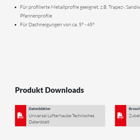
Für profilierte Metallprofile geeignet, z.B. Trapez-, Sandw
Pfannenprofile
Für Dachneigungen von ca. 5° - 45°
Produkt Downloads
Datenblätter
Brosc
Universal Lüfterhaube Technisches
Zubeh
Datenblatt