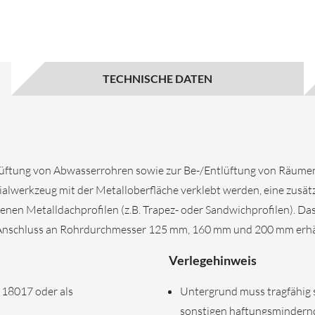
TECHNISCHE DATEN
tlüftung von Abwasserrohren sowie zur Be-/Entlüftung von Räumen
lwerkzeug mit der Metalloberfläche verklebt werden, eine zusätz
denen Metalldachprofilen (z.B. Trapez- oder Sandwichprofilen). Da
nschluss an Rohrdurchmesser 125 mm, 160 mm und 200 mm erhäl
Verlegehinweis
 18017 oder als
Untergrund muss tragfähig se
sonstigen haftungsmindernd