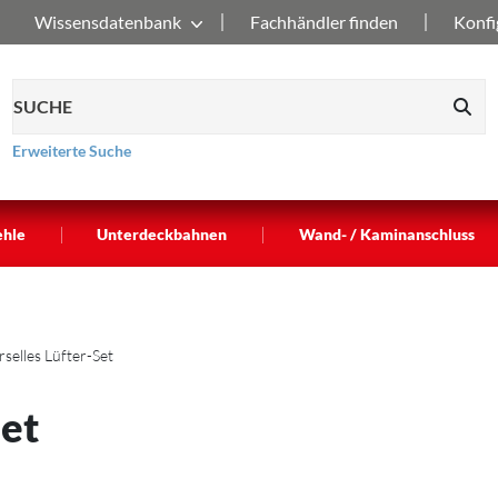
Wissensdatenbank
Fachhändler finden
Konfi
Erweiterte Suche
|
|
ehle
Unterdeckbahnen
Wand- / Kaminanschluss
selles Lüfter-Set
Set