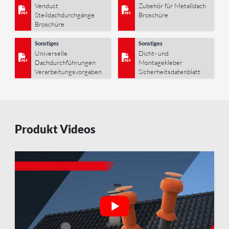
Venduct
Zubehör für Metalldach
Steildachdurchgänge
Broschüre
Broschüre
Sonstiges
Sonstiges
Universelle
Dicht- und
Dachdurchführungen
Montagekleber
Verarbeitungsvorgaben
Sicherheitsdatenblatt
Produkt Videos