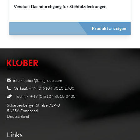
Venduct Dachdurchgang für Stehfalzdeckungen
Produkt anzeigen
info.kloeber@bmigroup.com
Verkauf: +49 (0)6104 8010 1700
Technik: +49 (0)6104 8010 3400
Scharpenberger Straße 72-90
58256 Ennepetal
Deutschland
Links