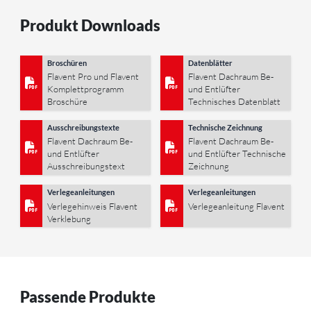
Produkt Downloads
Broschüren
Datenblätter
Flavent Pro und Flavent
Flavent Dachraum Be-
Komplettprogramm
und Entlüfter
Broschüre
Technisches Datenblatt
Ausschreibungstexte
Technische Zeichnung
Flavent Dachraum Be-
Flavent Dachraum Be-
und Entlüfter
und Entlüfter Technische
Ausschreibungstext
Zeichnung
Verlegeanleitungen
Verlegeanleitungen
Verlegehinweis Flavent
Verlegeanleitung Flavent
Verklebung
Passende Produkte