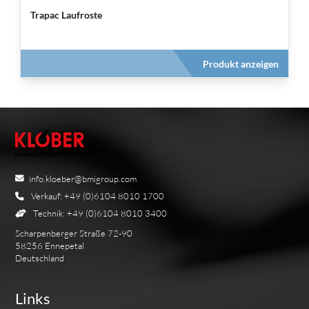
Trapac Laufroste
Produkt anzeigen
info.kloeber@bmigroup.com
Verkauf: +49 (0)6104 8010 1700
Technik: +49 (0)6104 8010 3400
Scharpenberger Straße 72-90
58256 Ennepetal
Deutschland
Links